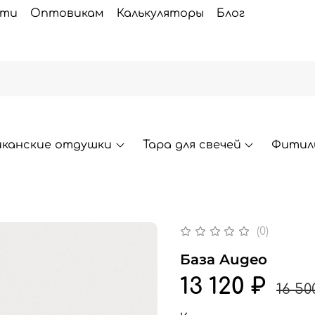
сти
Оптовикам
Калькуляторы
Блог
иканские отдушки
Тара для свечей
Фитили
(0)
База Augeo
13 120 ₽
16 50