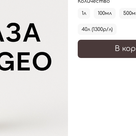
Количество
1л
100мл
500м
40л (1300р/л)
В кор