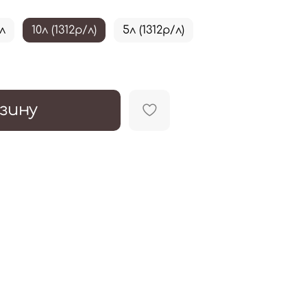
л
10л (1312р/л)
5л (1312р/л)
зину