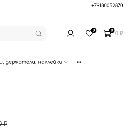
+79180052870
0
0
0 ₽
, держатели, наклейки
0 ₽