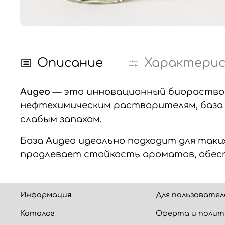
Описание
Характери
Augeo
— это инновационный биораствор
нефтехимическим растворителям,
баз
слабым запахом.
База Augeo идеально подходит для таких
продлевает стойкость ароматов, обесп
Информация
Для пользовател
Каталог
Оферта и полит