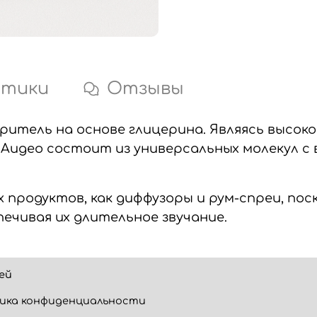
стики
Отзывы
итель на основе глицерина.
Являясь высок
а
Augeo состоит из универсальных молекул 
 продуктов, как диффузоры и рум-спреи, по
ечивая их длительное звучание.
ей
ика конфиденциальности