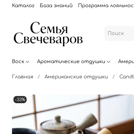
Каталог
База знаний
Программа лояльно
Воск
Ароматические отдушки
Амер
Главная
Американские отдушки
Candl
-33%