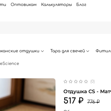
сти
Оптовикам
Калькуляторы
Блог
иканские отдушки
Тара для свечей
Фитили
eScience
(0)
Отдушка CS - Мат
517 ₽
776 ₽