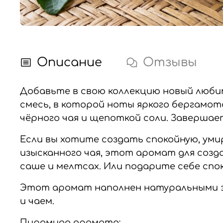
Описание
Отзывы
Добавьте в свою коллекцию новый люби
смесь, в которой ноты яркого бергамо
чёрного чая и щепоткой соли.
Завершает
Если вы хотите создать спокойную, у
изысканного чая, этот аромат для соз
саше и мелтсах.
Или подарите себе спок
Этот аромат наполнен натуральными эф
и чаем.
Пирамида аромата: