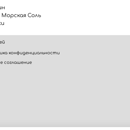
ин
, Морская Соль
ки
ей
ика конфиденциальности
е соглашение