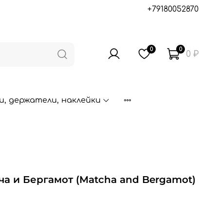
+79180052870
0
0
0 ₽
, держатели, наклейки
ча и Бергамот (Matcha and Bergamot)