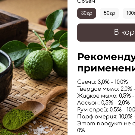
Объем
30гр
50гр
100
В кор
Рекоменду
применени
Свечи
: 3,0% - 10,0%
Твердое мыло
: 2,0% 
Жидкое мыло
: 0,5% 
Лосьон
: 0,5% - 2,0%
Рум спрей: 0,5% - 10,
Парфюмерия
:
10,0% 
Этот продукт не о
0%