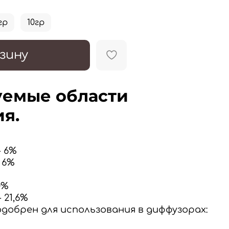
гр
10гр
зину
емые области
я.
- 6%
- 6%
0%
- 21,6%
добрен для использования в диффузорах: