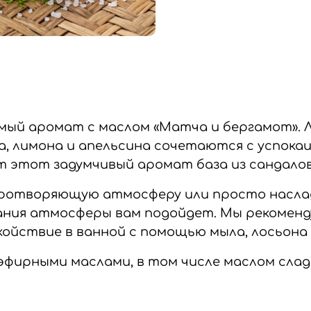
мый аромат с маслом «Матча и бергамот».
та, лимона и апельсина сочетаются с успок
 этот задумчивый аромат база из сандалово
миротворяющую атмосферу или просто нас
дания атмосферы вам подойдет.
Мы рекоменду
ойствие в ванной с помощью мыла, лосьона 
ирными маслами, в том числе маслом сладк