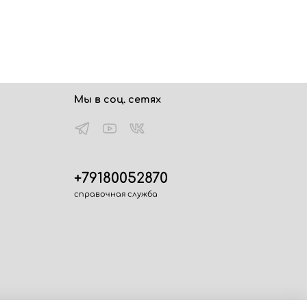
Мы в соц. сетях
+79180052870
справочная служба