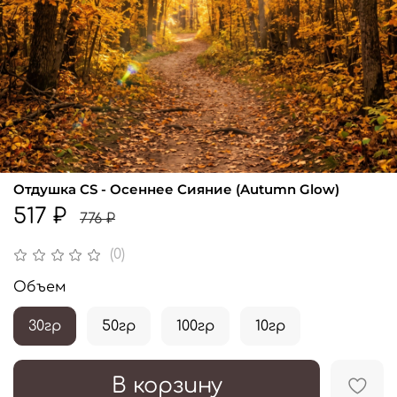
Отдушка CS - Осеннее Сияние (Autumn Glow)
517 ₽
776 ₽
(0)
Объем
30гр
50гр
100гр
10гр
В корзину