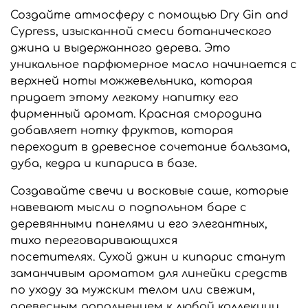
Создайте атмосферу с помощью Dry Gin and
Cypress, изысканной смеси ботанического
джина и выдержанного дерева. Это
уникальное парфюмерное масло начинается с
верхней ноты можжевельника, которая
придает этому легкому напитку его
фирменный аромат. Красная смородина
добавляет нотку фруктов, которая
переходит в древесное сочетание бальзама,
дуба, кедра и кипариса в базе.
Создавайте свечи и восковые саше, которые
навевают мысли о подпольном баре с
деревянными панелями и его элегантных,
тихо переговаривающихся
посетителях. Сухой джин и кипарис станут
заманчивым ароматом для линейки средств
по уходу за мужским телом или свежим,
древесным дополнением к любой коллекции