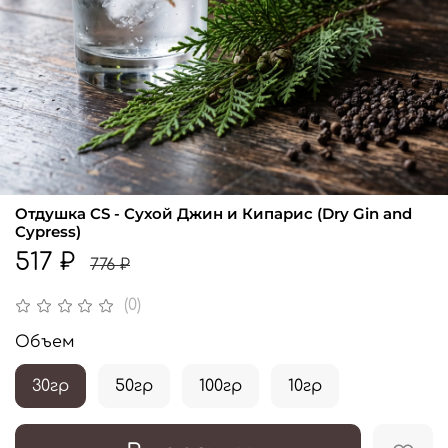
Отдушка CS - Сухой Джин и Кипарис (Dry Gin and
Cypress)
517 ₽
776 ₽
(0)
Объем
30гр
50гр
100гр
10гр