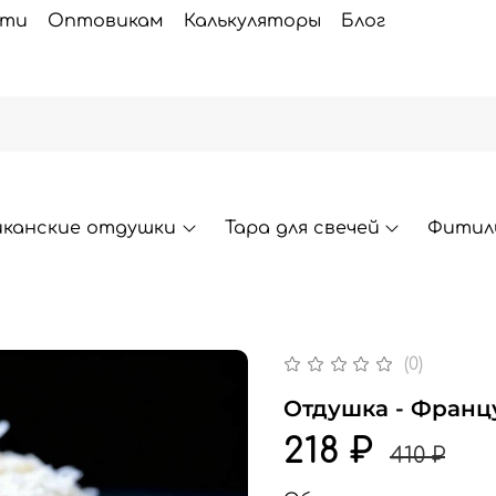
сти
Оптовикам
Калькуляторы
Блог
иканские отдушки
Тара для свечей
Фитили
(0)
Отдушка - Франц
218 ₽
410 ₽