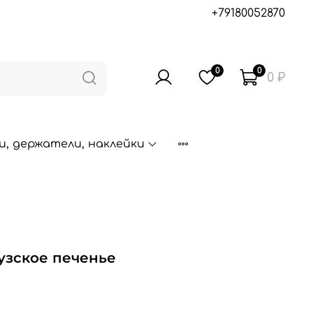
+79180052870
0
0
0 ₽
, держатели, наклейки
узское печенье