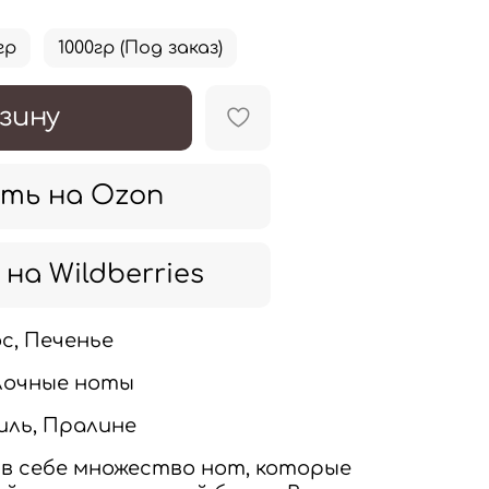
гр
1000гр (Под заказ)
зину
ть на Ozon
на Wildberries
с, Печенье
лочные ноты
иль, Пралине
в себе множество нот, которые