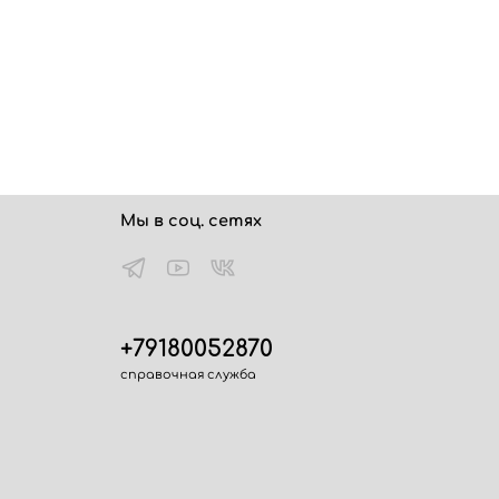
Мы в соц. сетях
+79180052870
справочная служба