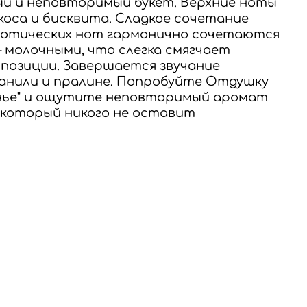
й и неповторимый букет. Верхние ноты
коса и бисквита. Сладкое сочетание
кзотических нот гармонично сочетаются
 молочными, что слегка смягчает
мпозиции. Завершается звучание
анили и пралине. Попробуйте Отдушку
енье" и ощутите неповторимый аромат
, который никого не оставит