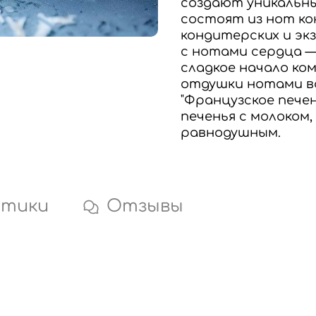
создают уникальны
состоят из нот ко
кондитерских и э
с нотами сердца —
сладкое начало ко
отдушки нотами в
"Французское печ
печенья с молоком
равнодушным.
стики
Отзывы