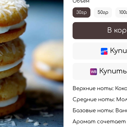
Объем
30гр
50гр
100
В кор
Купи
Купить 
Верхние ноты: Коко
Средние ноты: Мо
Базовые ноты: Ван
Аромат сочетает 