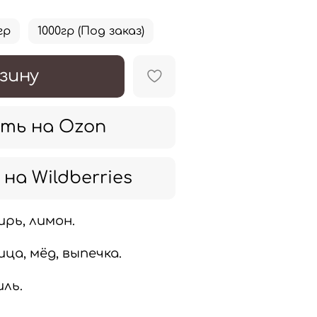
гр
1000гр (Под заказ)
зину
ть на Ozon
на Wildberries
рь, лимон.
ца, мёд, выпечка.
ль.