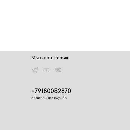
Мы в соц. сетях
+79180052870
справочная служба