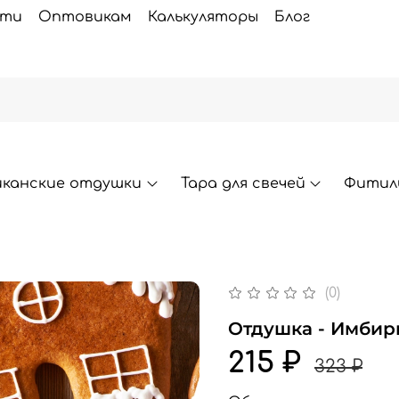
сти
Оптовикам
Калькуляторы
Блог
иканские отдушки
Тара для свечей
Фитили
(0)
Отдушка - Имбир
215 ₽
323 ₽