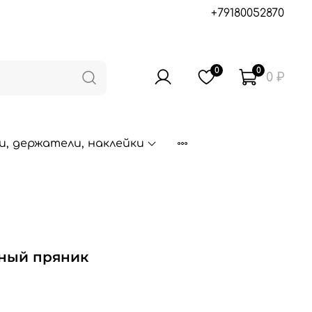
+79180052870
0
0
0 ₽
, держатели, наклейки
ный пряник