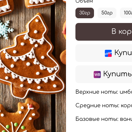
Объем
30гр
50гр
100
В кор
Купи
Купить 
Верхние ноты: имби
Средние ноты: кори
Базовые ноты: вани