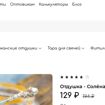
сти
Оптовикам
Калькуляторы
Блог
иканские отдушки
Тара для свечей
Фитили
(1)
Отдушка - Солёна
129 ₽
194 ₽