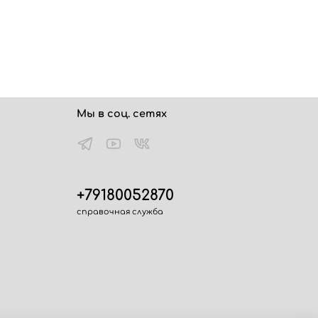
Мы в соц. сетях
+79180052870
справочная служба