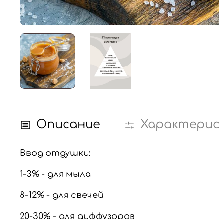
Описание
Характери
Ввод отдушки:
1-3% - для мыла
8-12% - для свечей
20-30% - для диффузоров