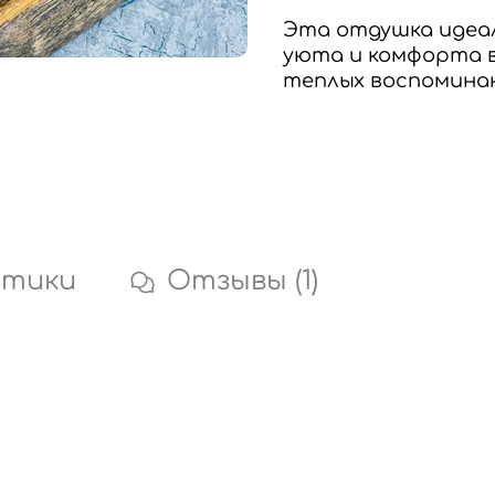
Эта отдушка идеа
уюта и комфорта в
теплых воспоминан
стики
Отзывы (1)