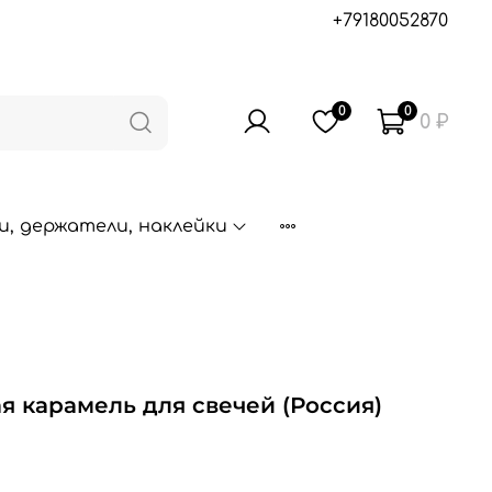
+79180052870
0
0
0 ₽
, держатели, наклейки
я карамель для свечей (Россия)