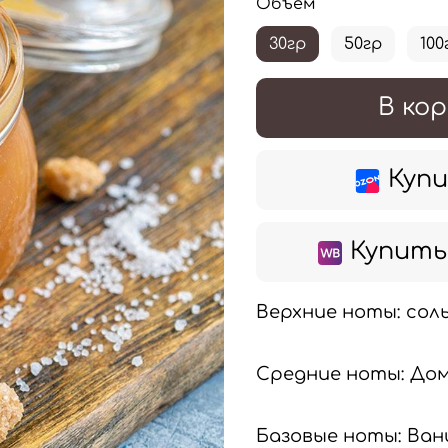
Объем
30гр
50гр
100
В кор
Купи
Купить 
Верхние ноты: сол
Средние ноты: Дом
Базовые ноты: Вани