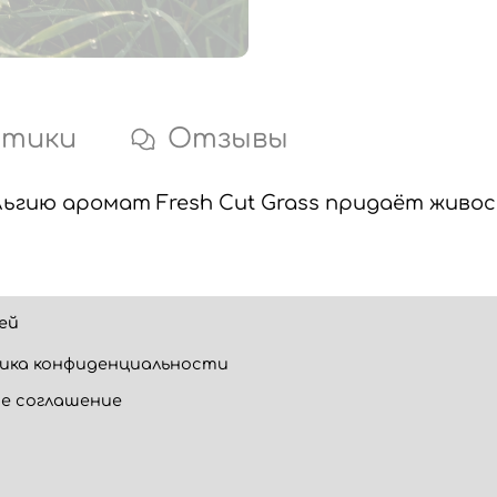
стики
Отзывы
льгию аромат Fresh Cut Grass придаёт живо
ей
ика конфиденциальности
е соглашение