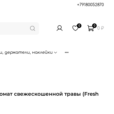
+79180052870
0
0
0 ₽
, держатели, наклейки
ромат свежескошенной травы (Fresh