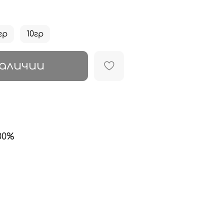
гр
10гр
аличии
00%