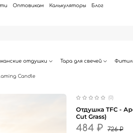
сти
Оптовикам
Калькуляторы
Блог
иканские отдушки
Тара для свечей
Фитили
laming Candle
(0)
Отдушка TFC - А
Cut Grass)
484 ₽
726 ₽