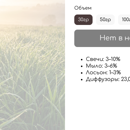
Объем
30гр
50гр
100
Нет в н
Свечи
: 3–10%
Мыло
: 3–6%
Лосьон
: 1–3%
Диффузоры: 23,