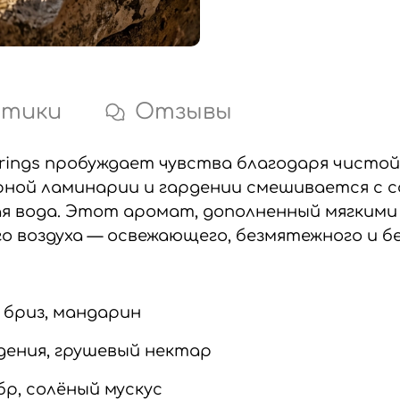
стики
Отзывы
ings пробуждает чувства благодаря чистой
рной ламинарии и гардении смешивается с 
ая вода. Этот аромат, дополненный мягкими
ого воздуха — освежающего, безмятежного и 
 бриз, мандарин
дения, грушевый нектар
бр, солёный мускус