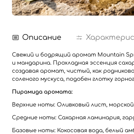
Описание
Характери
Свежий и бодрящий аромат Mountain Spr
и мандарина. Прохладная эссенция саха
создавая аромат, чистый, как родников
соленого мускуса, подобен глотку горн
Пирамида аромата:
Верхние ноты: Оливковый лист, морской
Средние ноты: Сахарная ламинария, гар
Базовые ноты: Кокосовая вода, белый ам