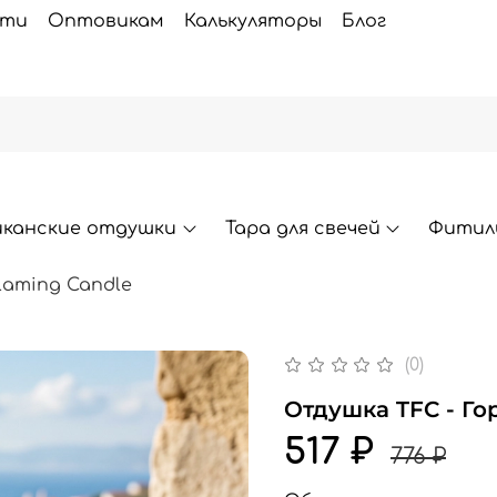
сти
Оптовикам
Калькуляторы
Блог
иканские отдушки
Тара для свечей
Фитили
laming Candle
(0)
Отдушка TFC - Го
517 ₽
776 ₽