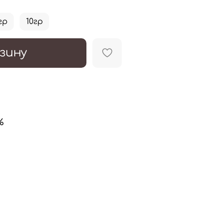
гр
10гр
зину
%