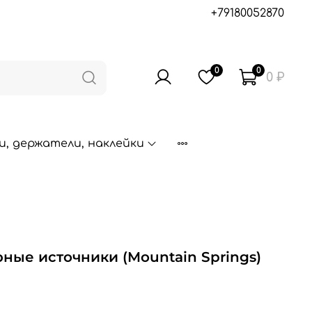
+79180052870
0
0
0 ₽
, держатели, наклейки
рные источники (Mountain Springs)