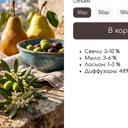
Объем
30гр
50гр
100
В кор
Свечи:
3–10 %
Мыло
: 3–6 %
Лосьон
: 1–3 %
Диффузоры: 48