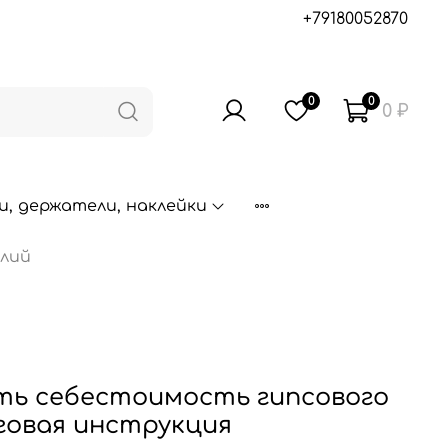
+79180052870
0
0
0 ₽
, держатели, наклейки
елий
ть себестоимость гипсового
говая инструкция