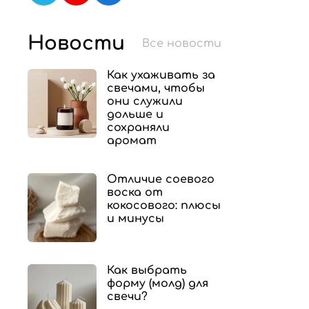
Новости
Все новости
Как ухаживать за
свечами, чтобы
они служили
дольше и
сохраняли
аромат
Отличие соевого
воска от
кокосового: плюсы
и минусы
Как выбрать
форму (молд) для
свечи?