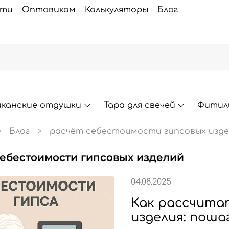
сти
Оптовикам
Калькуляторы
Блог
иканские отдушки
Тара для свечей
Фитили
Блог
расчёт себестоимости гипсовых изд
 себестоимости гипсовых изделий
04.08.2025
Как рассчита
изделия: поша